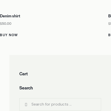
Denim shirt
B
$
50.00
$
BUY NOW
B
Cart
Search