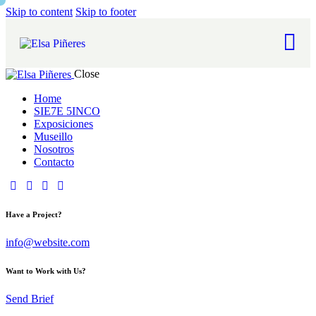
Skip to content
Skip to footer
Close
Home
SIE7E 5INCO
Exposiciones
Museillo
Nosotros
Contacto
Have a Project?
info@website.com
Want to Work with Us?
Send Brief