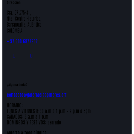
Dirección
Cra. 57 #75-41,
Nte. Centro Historico,
Barranquilla, Atlántico
COLOMBIA
+
57 300 6877202
¿Alguna duda?
contacto@galeriaelsapineres.art
HORARIO:
LUNES A VIERNES 8:30 a.m a 1 p.m – 2 p.m a 6pm
SÁBADOS: 9 a.m a 1 p.m
DOMINGOS Y FESTIVOS: cerrado
Abierto a todo público